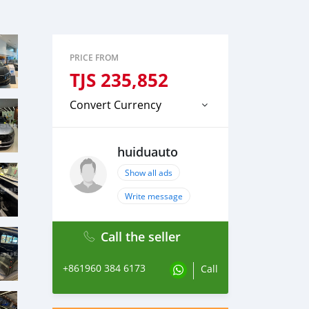
PRICE FROM
TJS
235,852
Convert Currency
huiduauto
Show all ads
Write message
Call the seller
+861960 384 6173
Call