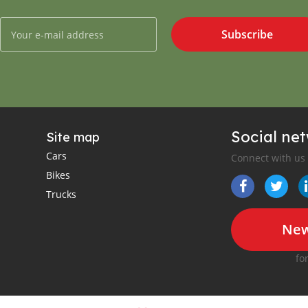
Subscribe
Social ne
Site map
Cars
Connect with us
Bikes
Trucks
New
fo