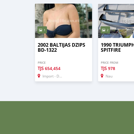
1
2
2002 BALTIJAS DZIPS
1990 TRIUMP
BD-1322
SPITFIRE
PRICE
PRICE FROM
TJS
TJS
654,454
978
Import - Dubai
Nau