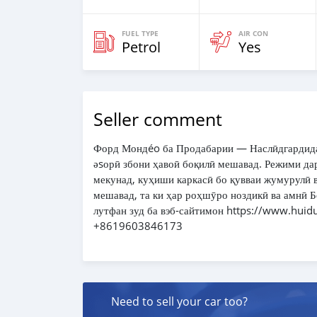
FUEL TYPE
AIR CON
Petrol
Yes
Seller comment
Форд Мондéo ба Продабарии — Наслӣдгардида аз 
əsорӣ збони ҳавоӣ боқилӣ мешавад. Режими даронос
мекунад, куҳиши каркасӣ бо қувваи жумурулӣ 
мешавад, та ки ҳар роҳшӯро ноздикӣ ва амнӣ Бояд бошад. Агар 
лутфан зуд ба вэб-сайтимон https://www.huiduauto.com/ омадед ва мо
+8619603846173
Need to sell your car too?