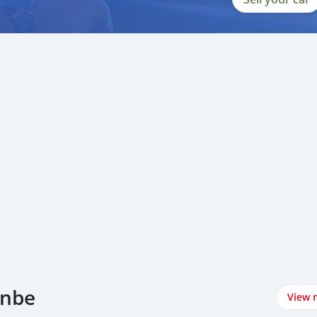
anbe
View 