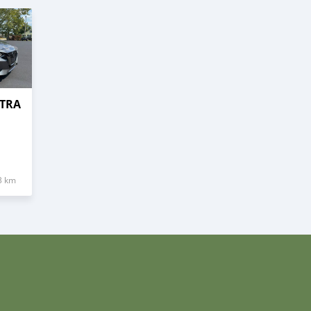
NTRA
3 km