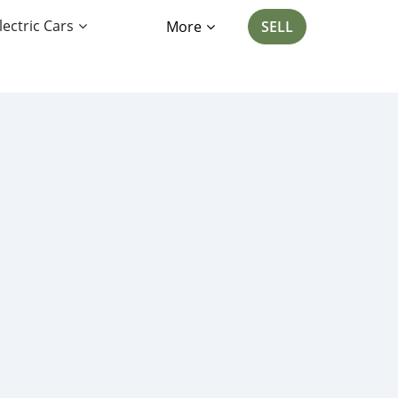
lectric Cars
More
SELL