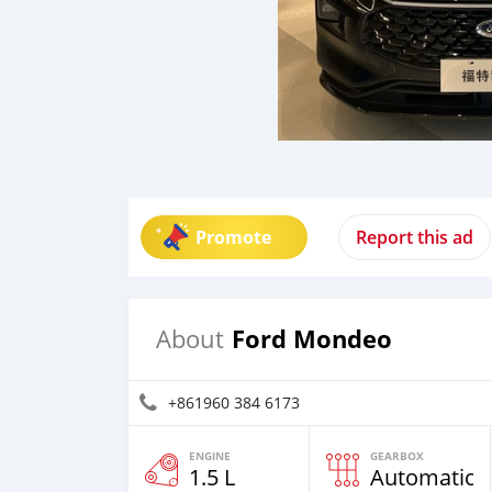
Promote
Report this ad
Ford Mondeo
About
+861960 384 6173
ENGINE
GEARBOX
1.5 L
Automatic