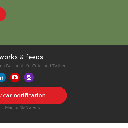
tworks & feeds
 on Facebook, YouTube and Twitter.
 car notification
r E-Mail or SMS alerts