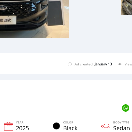
Ad created
January 13
Vie
YEAR
COLOR
BODY TYPE
2025
Black
Sedan