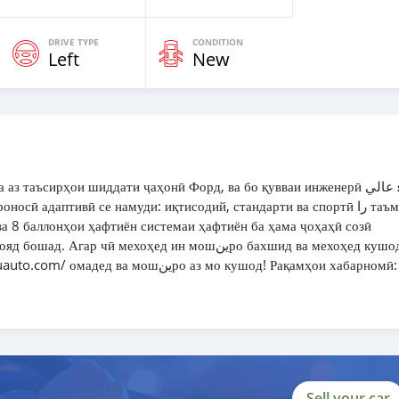
DRIVE TYPE
CONDITION
Left
New
таъсирҳои шиддати ҷаҳонӣ Форд, ва бо қувваи инженерӣ عالي як
ӣ адаптивӣ се намуди: иқтисодий, стандарти ва спортӣ را таъмин
ва 8 баллонҳои ҳафтиён системаи ҳафтиён ба ҳама ҷоҳаҳӣ созӣ
чӣ мехоҳед ин мошینро бахшид ва мехоҳед кушод,
шینро аз мо кушод! Рақамҳои хабарномӣ:
Sell your car