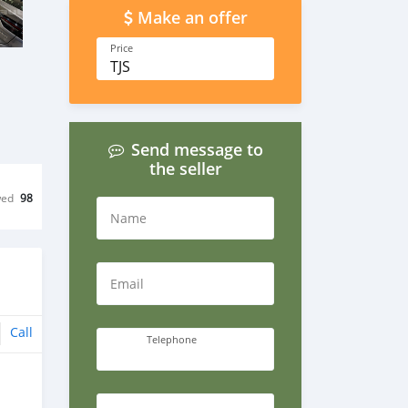
Make an offer
Price
TJS
Send message to
the seller
wed
98
Name
Email
Call
Telephone