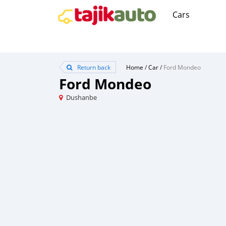
Cars
Return back
Home
/
Car
/
Ford Mondeo
Ford Mondeo
Dushanbe