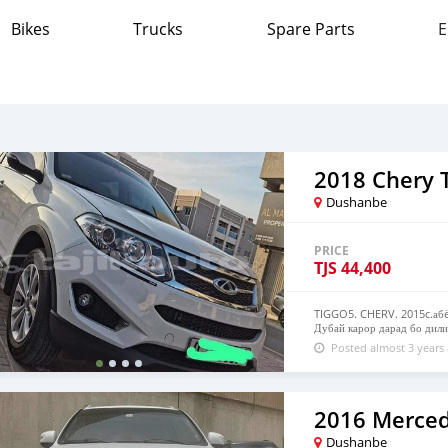
Bikes
Trucks
Spare Parts
E
2018 Chery T
Dushanbe
PRICE
TJS
44,400
TIGGO5. CHERV. 2015c.абë
Дубай карор дарад бо дили
Posted almost 3 years
2016 Merce
Dushanbe