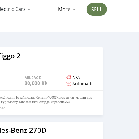
lectric Cars
More
SELL
iggo 2
N/A
MILEAGE
80,000 KM
Automatic
м2.полни фулай нозада бензин 4000$хазор долар мошин дар
 пур чавобу саволаш кати оварда мерасонам🤝
 ago
des-Benz 270D