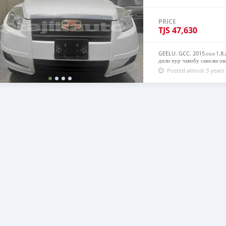
PRICE
TJS
47,630
GEELU. GCC. 2015.сол 1.8
дили пур чавобу саволш ов
Posted almost 3 years