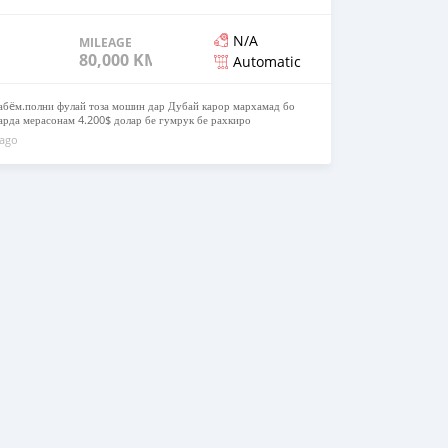
N/A
MILEAGE
80,000 KM
Automatic
.абëм.полни фулай тоза мошин дар Дубай карор мархамад бо
арда мерасонам 4.200$ долар бе гумрук бе рахкиро
 ago