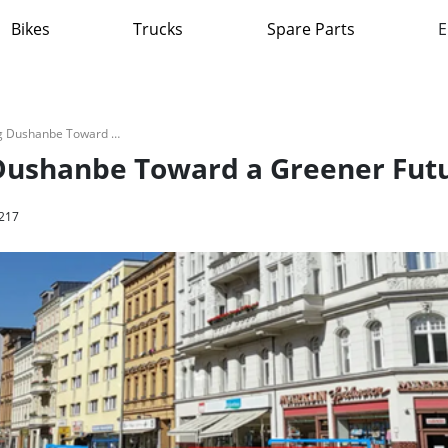
Bikes
Trucks
Spare Parts
E
Tajikistan EVs: Driving Dushanbe Toward a Greener Future
g Dushanbe Toward a Greener Fut
217