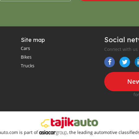
Social ne
Site map
Cars
Connect with us
Bikes
Trucks
New
fo
Auto.com is part of
, the leading automotive classifie