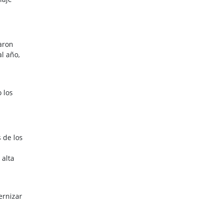
aron
l año,
 los
 de los
 alta
ernizar