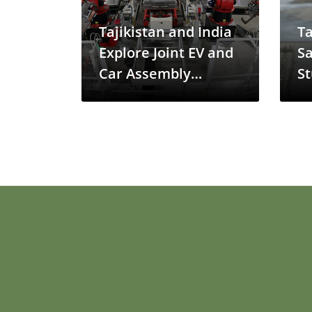
Tajikistan and India
Ta
Explore Joint EV and
Sa
Car Assembly
St
Projects to Boost
St
Industrial Growth
Ro