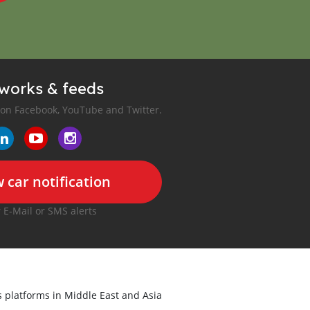
tworks & feeds
 on Facebook, YouTube and Twitter.
 car notification
r E-Mail or SMS alerts
ds platforms in Middle East and Asia