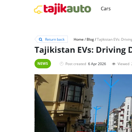
Cars
Return back
Home
/
Blog
/
Tajikistan EVs: Drivin
NEWS
Post created
6 Apr 2026
Viewed