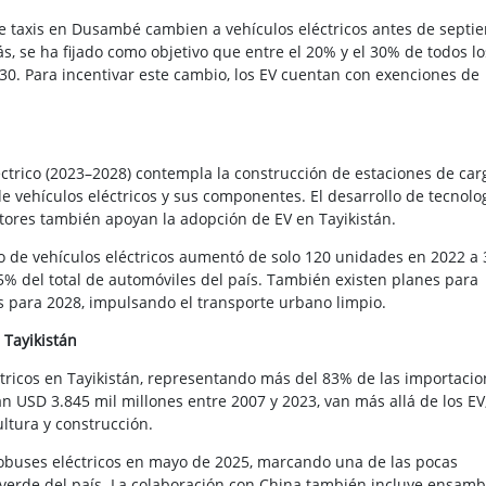
e taxis en Dusambé cambien a vehículos eléctricos antes de septi
s, se ha fijado como objetivo que entre el 20% y el 30% de todos lo
30. Para incentivar este cambio, los EV cuentan con exenciones de
éctrico (2023–2028) contempla la construcción de estaciones de car
e vehículos eléctricos y sus componentes. El desarrollo de tecnolo
uctores también apoyan la adopción de EV en Tayikistán.
 de vehículos eléctricos aumentó de solo 120 unidades en 2022 a 
% del total de automóviles del país. También existen planes para
s para 2028, impulsando el transporte urbano limpio.
 Tayikistán
ctricos en Tayikistán, representando más del 83% de las importacio
n USD 3.845 mil millones entre 2007 y 2023, van más allá de los EV
ltura y construcción.
tobuses eléctricos en mayo de 2025, marcando una de las pocas
 verde del país. La colaboración con China también incluye ensamb