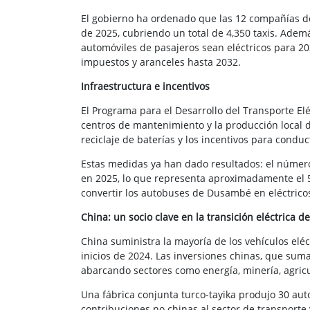
El gobierno ha ordenado que las 12 compañías d
de 2025, cubriendo un total de 4,350 taxis. Ademá
automóviles de pasajeros sean eléctricos para 20
impuestos y aranceles hasta 2032.
Infraestructura e incentivos
El Programa para el Desarrollo del Transporte El
centros de mantenimiento y la producción local d
reciclaje de baterías y los incentivos para cond
Estas medidas ya han dado resultados: el número
en 2025, lo que representa aproximadamente el 5
convertir los autobuses de Dusambé en eléctrico
China: un socio clave en la transición eléctrica de
China suministra la mayoría de los vehículos elé
inicios de 2024. Las inversiones chinas, que suma
abarcando sectores como energía, minería, agricu
Una fábrica conjunta turco-tayika produjo 30 au
contribuciones no chinas al sector de transporte