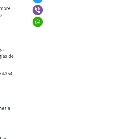
embre
s
ga,
gías de
34,354
nes a
,
laje