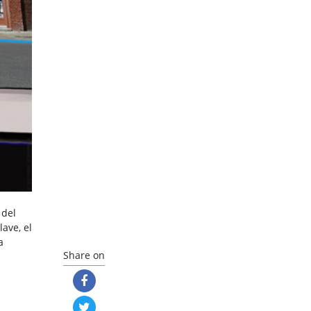
 del
ave, el
a
Share on