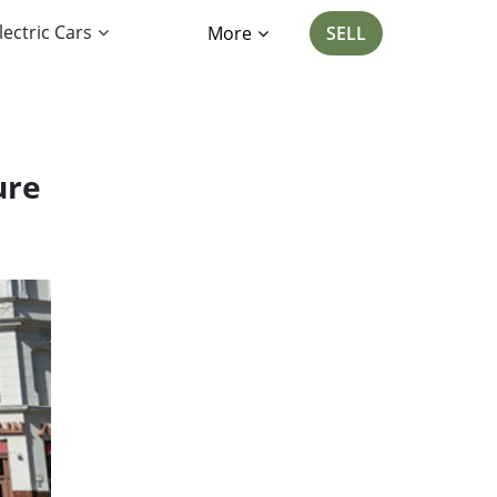
lectric Cars
More
SELL
ure