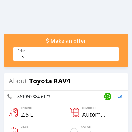
Make an offer
Price
TJS
Toyota RAV4
About
Call
+861960 384 6173
ENGINE
GEARBOX
2.5 L
Automatic
YEAR
COLOR