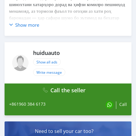
шинохтани хатарҳоро дорад ва ҳифзи комилро пешниҳод
менамояд, аз тормози фаъол то огоҳии аз хати роҳ
баромадан — ҳар сафари шумо бо эътимод ва бехатар
хоҳад буд!
Show more
Агар маъқул кардед ва мехоҳед мошин харидед, ба
сомонаи мо https://www.huiduauto.com/ дароед ва аз
мо харидорӣ кунед!
huiduauto
Show all ads
Write message
Call the seller
+861960 384 6173
Call
Need to sell your car too?