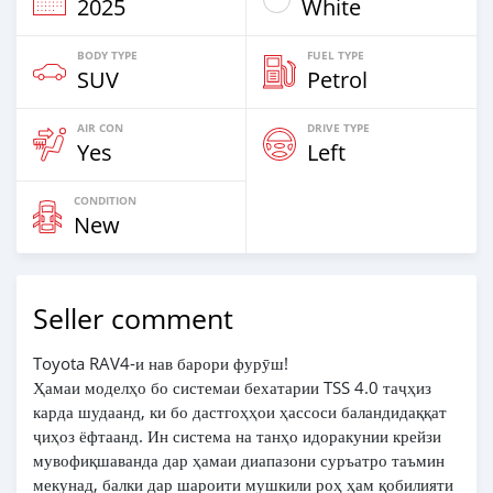
2025
White
BODY TYPE
FUEL TYPE
SUV
Petrol
AIR CON
DRIVE TYPE
Yes
Left
CONDITION
New
Seller comment
Toyota RAV4-и нав барори фурӯш!
Ҳамаи моделҳо бо системаи бехатарии TSS 4.0 таҷҳиз
карда шудаанд, ки бо дастгоҳҳои ҳассоси баландидаққат
ҷиҳоз ёфтаанд. Ин система на танҳо идоракунии крейзи
мувофиқшаванда дар ҳамаи диапазони суръатро таъмин
мекунад, балки дар шароити мушкили роҳ ҳам қобилияти