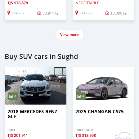
TJS
978,678
NEGOTIABLE
50,911 km
13,000 km
Chkalov
Chkalov
View more
Buy SUV cars in Sughd
4
6
2018 MERCEDES-BENZ
2025 CHANGAN CS75
GLE
PRICE
PRICE FROM
TJS
201,911
TJS
313,958