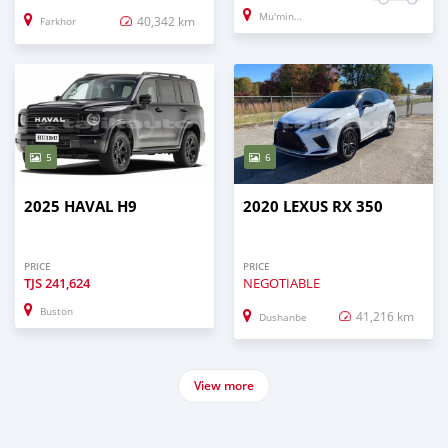
Mu'minobod
40,342 km
Farkhor
5
6
2025 HAVAL H9
2020 LEXUS RX 350
PRICE
PRICE
TJS
241,624
NEGOTIABLE
Buston
41,216 km
Dushanbe
View more